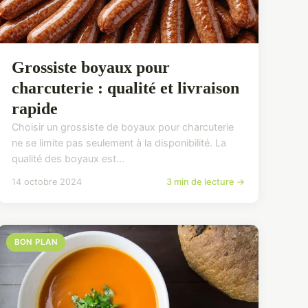
Grossiste boyaux pour
charcuterie : qualité et livraison
rapide
Choisir un grossiste de boyaux pour charcuterie
ne se limite pas seulement à la disponibilité. La
qualité des boyaux est...
14 octobre 2024
3 min de lecture →
BON PLAN