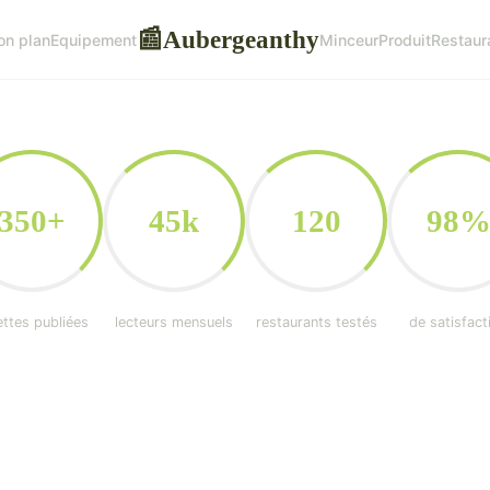
Aubergeanthy
📰
on plan
Equipement
Minceur
Produit
Restaur
350+
45k
120
98
ettes publiées
lecteurs mensuels
restaurants testés
de satisfact