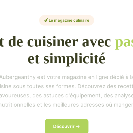
🍆 Le magazine culinaire
t de cuisiner avec
pa
et simplicité
Aubergeanthy est votre magazine en ligne dédié à l
isine sous toutes ses formes. Découvrez des recet
avoureuses, des astuces d'équipement, des analys
nutritionnelles et les meilleures adresses où manger
Découvrir →