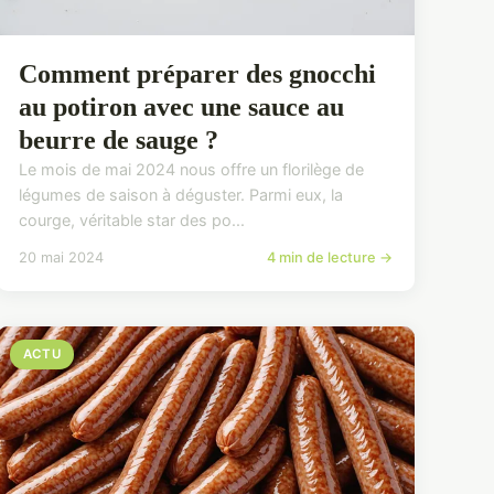
Comment préparer des gnocchi
au potiron avec une sauce au
beurre de sauge ?
Le mois de mai 2024 nous offre un florilège de
légumes de saison à déguster. Parmi eux, la
courge, véritable star des po...
20 mai 2024
4 min de lecture →
ACTU