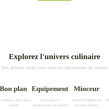
Explorez l'univers culinaire
Des articles variés pour tous les passionnés de cuisine
Bon plan
Equipement
Minceur
 meilleurs bons plans
Ustensiles et
Recettes légères et
Dé
cuisine
équipements de cuisine
conseils minceur