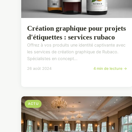
Création graphique pour projets
d'étiquettes : services rubaco
Offrez à vos produits une identité captivante avec
les services de création graphique de Rubaco.
Spécialistes en concept...
26 août 2024
4 min de lecture →
ACTU