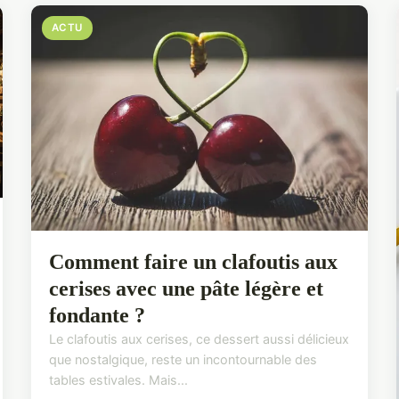
ACTU
Comment faire un clafoutis aux
cerises avec une pâte légère et
fondante ?
Le clafoutis aux cerises, ce dessert aussi délicieux
que nostalgique, reste un incontournable des
tables estivales. Mais...