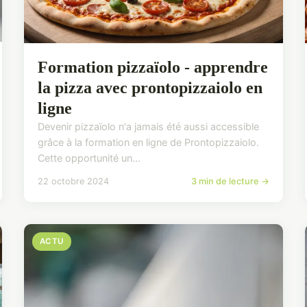
Formation pizzaïolo - apprendre
la pizza avec prontopizzaiolo en
ligne
Devenir pizzaïolo n'a jamais été aussi accessible
grâce à la formation en ligne de Prontopizzaiolo.
Cette opportunité un...
22 octobre 2024
3 min de lecture →
ACTU