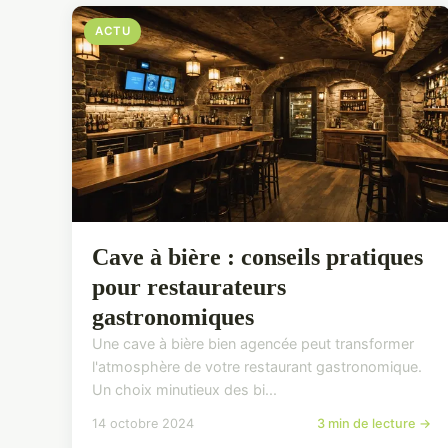
ACTU
Cave à bière : conseils pratiques
pour restaurateurs
gastronomiques
Une cave à bière bien agencée peut transformer
l'atmosphère de votre restaurant gastronomique.
Un choix minutieux des bi...
14 octobre 2024
3 min de lecture →