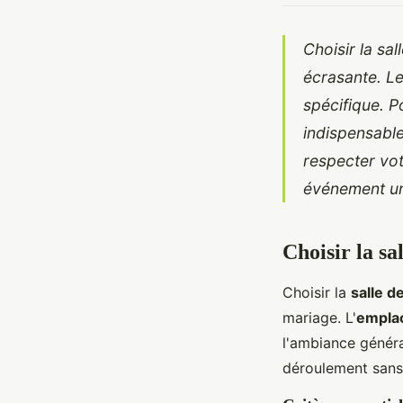
Choisir la sa
écrasante. Le
spécifique. P
indispensabl
respecter vo
événement un
Choisir la sa
Choisir la
salle d
mariage. L'
empla
l'ambiance général
déroulement sans