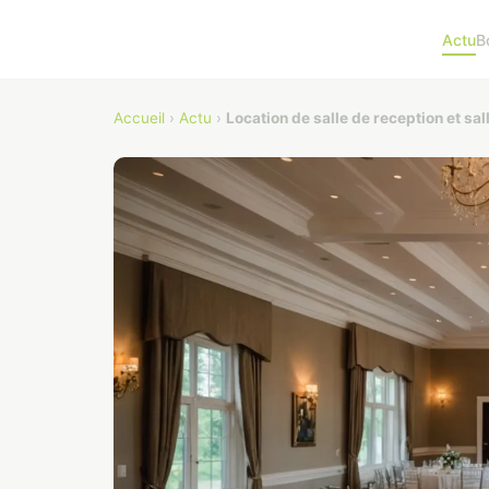
Actu
B
Accueil
›
Actu
›
Location de salle de reception et sal