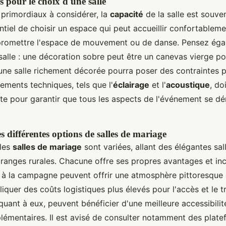
ls pour le choix d'une salle
s primordiaux à considérer, la
capacité
de la salle est souven
ssentiel de choisir un espace qui peut accueillir confortablem
promettre l'espace de mouvement ou de danse. Pensez éga
salle : une décoration sobre peut être un canevas vierge p
une salle richement décorée pourra poser des contraintes p
ements techniques, tels que l'
éclairage
et l'
acoustique
, do
pte pour garantir que tous les aspects de l'événement se 
différentes options de salles de mariage
 les
salles de mariage
sont variées, allant des élégantes sa
anges rurales. Chacune offre ses propres avantages et in
à la campagne peuvent offrir une atmosphère pittoresque 
iquer des coûts logistiques plus élevés pour l'accès et le t
quant à eux, peuvent bénéficier d'une meilleure accessibilit
émentaires. Il est avisé de consulter notamment des plat