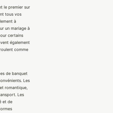
t le premier sur
ent tous vos
lement à
our un mariage à
our certains
ivent également
déroulent comme
lles de banquet
convénients. Les
et romantique,
ransport. Les
é et de
eformes