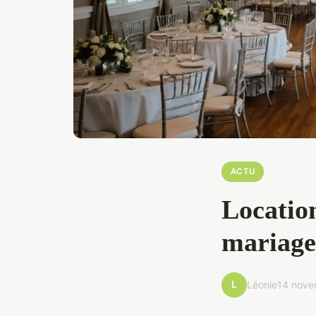
ACTU
Location
mariage 
L
Léonie
14 nov