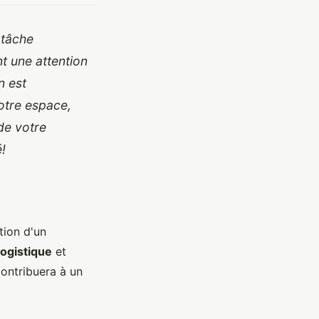
 tâche
nt une attention
n est
otre espace,
de votre
!
tion d'un
logistique
et
contribuera à un