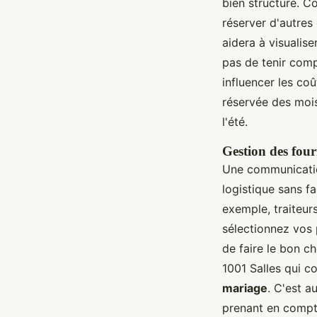
bien structuré. C
réserver d'autres 
aidera à visualis
pas de tenir com
influencer les coû
réservée des mois
l'été.
Gestion des fourn
Une communication
logistique sans fa
exemple, traiteur
sélectionnez vos p
de faire le bon c
1001 Salles qui c
mariage
. C'est a
prenant en compt