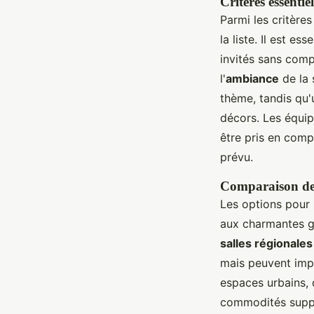
Critères essentie
Parmi les critère
la liste. Il est e
invités sans com
l'
ambiance
de la 
thème, tandis qu'
décors. Les équip
être pris en com
prévu.
Comparaison des 
Les options pour
aux charmantes gr
salles régionales
mais peuvent impl
espaces urbains, 
commodités suppl