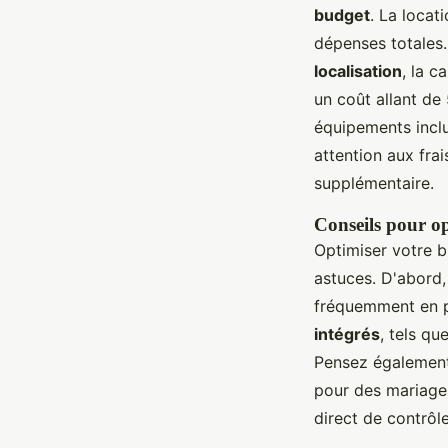
budget
. La locat
dépenses totales. 
localisation
, la c
un coût allant de
équipements inclu
attention aux fra
supplémentaire.
Conseils pour op
Optimiser votre b
astuces. D'abord,
fréquemment en pé
intégrés
, tels qu
Pensez également à
pour des mariages
direct de contrôl