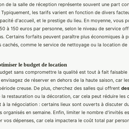
ion de la salle de réception représente souvent une part c
Typiquement, les tarifs varient en fonction de divers facteu
apacité d'accueil, et le prestige du lieu. En moyenne, vous 
 50 à 150 euros par personne, selon le niveau de service offe
s. Certains forfaits peuvent paraître plus économiques à p
is cachés, comme le service de nettoyage ou la location de 
timiser le budget de location
udget sans compromettre la qualité est tout à fait faisabl
 envisagez de réserver en dehors de la haute saison, car le
riode creuse. De plus, cherchez des salles qui offrent
des
e la restauration ou la décoration, car cela peut réduire les 
 la négociation : certains lieux sont ouverts à discuter du 
 organisés en semaine. Enfin, limiter le nombre d'invités 
er vos dépenses, car cela impactera le coût total par perso