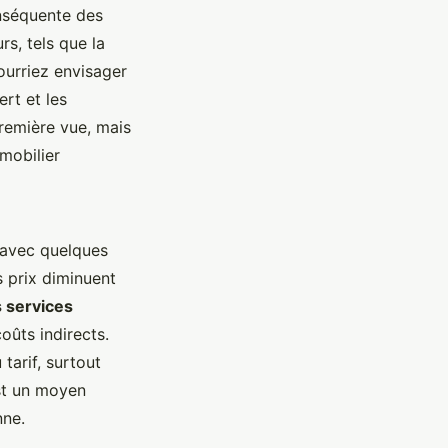
onséquente des
rs, tels que la
pourriez envisager
rt et les
remière vue, mais
mobilier
e avec quelques
s prix diminuent
 services
coûts indirects.
tarif, surtout
est un moyen
nne.