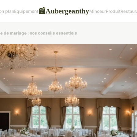
Aubergeanthy
📰
on plan
Equipement
Minceur
Produit
Restaur
le de mariage : nos conseils essentiels