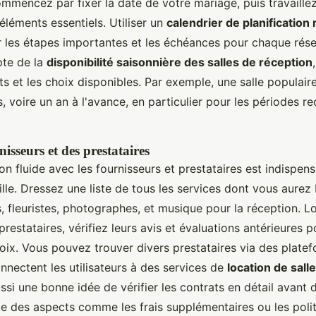
ommencez par fixer la date de votre mariage, puis travaille
éléments essentiels. Utiliser un
calendrier de planification
er les étapes importantes et les échéances pour chaque rése
pte de la
disponibilité saisonnière des salles de réception
ts et les choix disponibles. Par exemple, une salle populaire
, voire un an à l'avance, en particulier pour les périodes
isseurs et des prestataires
 fluide avec les fournisseurs et prestataires est indispen
ille. Dressez une liste de tous les services dont vous aurez
s, fleuristes, photographes, et musique pour la réception. 
restataires, vérifiez leurs avis et évaluations antérieures 
hoix. Vous pouvez trouver divers prestataires via des pla
onnectent les utilisateurs à des services de
location de salle
ussi une bonne idée de vérifier les contrats en détail avant d
e des aspects comme les frais supplémentaires ou les poli