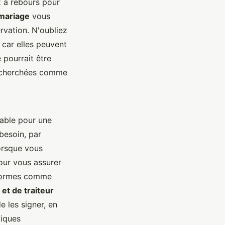
z à rebours pour
 mariage
vous
rvation. N'oubliez
, car elles peuvent
 pourrait être
 recherchées comme
sable pour une
 besoin, par
Lorsque vous
pour vous assurer
teformes comme
 et de traiteur
e les signer, en
tiques