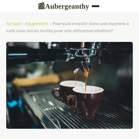
Aubergeanthy
📰
Accueil
›
Equipement
›
Pourquoi investir dans une machine à
café avec écran tactile pour une utilisation intuitive?