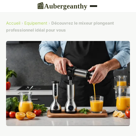
Aubergeanthy
📰
Accueil
›
Equipement
›
Découvrez le mixeur plongeant
professionnel idéal pour vous