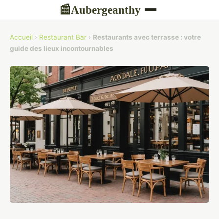
Aubergeanthy
📰
Accueil
›
Restaurant Bar
›
Restaurants avec terrasse : votre
guide des lieux incontournables