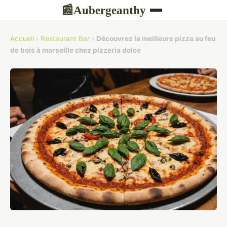
Aubergeanthy
📰
Accueil
›
Restaurant Bar
›
Découvrez la meilleure pizza au feu
de bois à marseille chez pizzeria dolce